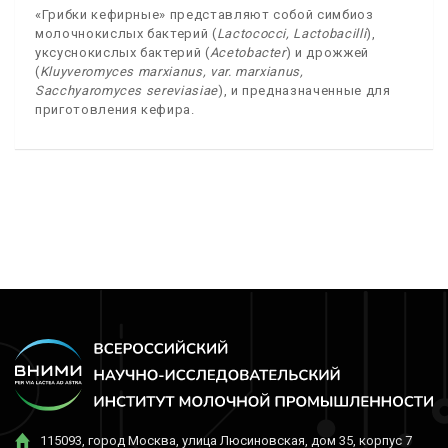
«Грибки кефирные» представляют собой симбиоз
молочнокислых бактерий (
Lactococci, Lactobacilli
),
уксуснокислых бактерий (
Acetobacter
) и дрожжей
(
Kluyveromyces marxianus, var. marxianus,
Sacchyaromyces sereviasiae
), и предназначенные для
приготовления кефира.
115093, город Москва, улица Люсиновская, дом 35, корпус 7