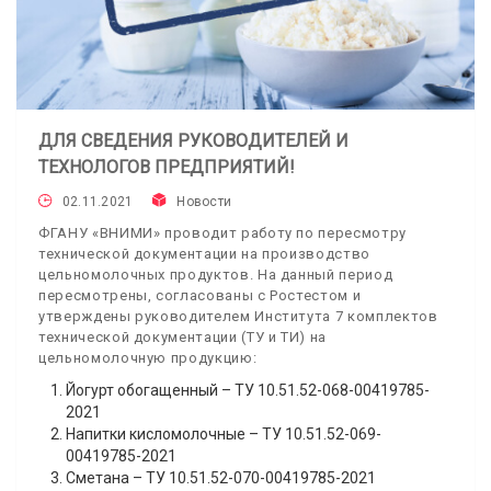
ДЛЯ СВЕДЕНИЯ РУКОВОДИТЕЛЕЙ И
ТЕХНОЛОГОВ ПРЕДПРИЯТИЙ!
02.11.2021
Новости
ФГАНУ «ВНИМИ» проводит работу по пересмотру
технической документации на производство
цельномолочных продуктов. На данный период
пересмотрены, согласованы с Ростестом и
утверждены руководителем Института 7 комплектов
технической документации (ТУ и ТИ) на
цельномолочную продукцию:
Йогурт обогащенный – ТУ 10.51.52
-
068
-
00419785
-
2021
Напитки кисломолочные – ТУ 10.51.52
-
069
-
00419785
-
2021
Сметана – ТУ 10.51.52
-
070
-
00419785
-
2021