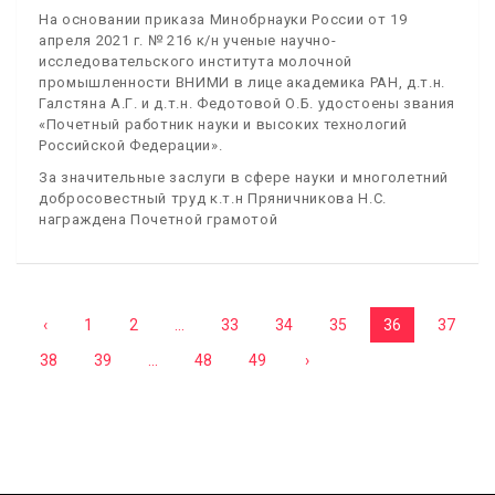
На основании приказа Минобрнауки России от 19
апреля 2021 г. № 216 к/н ученые научно-
исследовательского института молочной
промышленности ВНИМИ в лице академика РАН, д.т.н.
Галстяна А.Г. и д.т.н. Федотовой О.Б. удостоены звания
«Почетный работник науки и высоких технологий
Российской Федерации».
За значительные заслуги в сфере науки и многолетний
добросовестный труд к.т.н Пряничникова Н.С.
награждена Почетной грамотой
‹
1
2
...
33
34
35
36
37
38
39
...
48
49
›