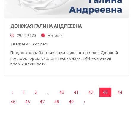
ДОНСКАЯ ГАЛИНА АНДРЕЕВНА
29.10.2020
Новости
Уважаемы коллеги!
Представлям Вашему вниманию интервью с Донской
Г.А., доктором биологических наук НИИ молочной
промышленности
‹
1
2
...
40
41
42
43
44
45
46
47
48
49
›