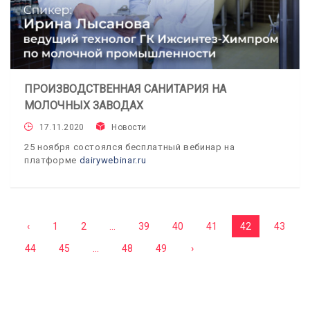
ПРОИЗВОДСТВЕННАЯ САНИТАРИЯ НА
МОЛОЧНЫХ ЗАВОДАХ
17.11.2020
Новости
25 ноября состоялся бесплатный вебинар на
платформе
dairywebinar.ru
‹
1
2
...
39
40
41
42
43
44
45
...
48
49
›